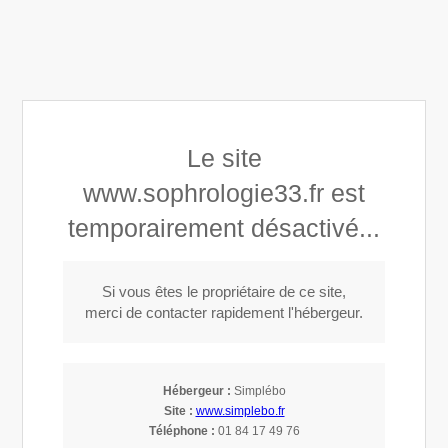
Tatiana MERIAN
Le site
Sophrologue spécialisée & certifiée RNCP à ISEBA
Bordeaux (Institut de Sophrologie Existentielle)
www.sophrologie33.fr est
temporairement désactivé...
Appeler
Si vous êtes le propriétaire de ce site,
merci de contacter rapidement l'hébergeur.
Accompagnement au changement.
Hébergeur :
Simplébo
Site :
www.simplebo.fr
Téléphone :
01 84 17 49 76
Séances de sophrologie à Bordeaux