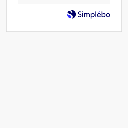
La sophrologie
Qu'est-ce que la sophrologie ?
La
sophrologie
, créée en 1960 par le
neuropsychiatre Alfonso Caycedo, est définie par
son créateur comme une « nouvelle école
scientifique qui étudie les modifications de la
conscience humaine ».
La sophrologie est une
méthode
psychocorporelle
utilisée comme
technique
thérapeutique
ou vécue comme une philosophie
de vie. Conçue par le neuropsychiatre Alfonso